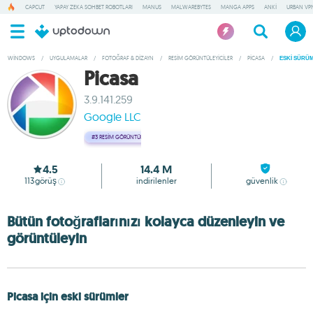
CAPCUT
YAPAY ZEKA SOHBET ROBOTLARI
MANUS
MALWAREBYTES
MANGA APPS
ANKI
URBAN VP
WINDOWS
/
UYGULAMALAR
/
FOTOĞRAF & DIZAYN
/
RESIM GÖRÜNTÜLEYICILER
/
PICASA
/
ESKI SÜRÜ
Picasa
3.9.141.259
Google LLC
#3
RESIM GÖRÜNTÜLEYICILER
4.5
14.4 M
113
görüş
indirilenler
güvenlik
Bütün fotoğraflarınızı kolayca düzenleyin ve
görüntüleyin
Picasa için eski sürümler