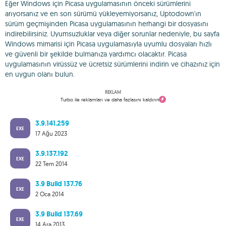
Eğer Windows için Picasa uygulamasının önceki sürümlerini
arıyorsanız ve en son sürümü yükleyemiyorsanız, Uptodown'ın
sürüm geçmişinden Picasa uygulamasının herhangi bir dosyasını
indirebilirsiniz. Uyumsuzluklar veya diğer sorunlar nedeniyle, bu sayfa
Windows mimarisi için Picasa uygulamasıyla uyumlu dosyaları hızlı
ve güvenli bir şekilde bulmanıza yardımcı olacaktır. Picasa
uygulamasının virüssüz ve ücretsiz sürümlerini indirin ve cihazınız için
en uygun olanı bulun.
REKLAM
Turbo ile reklamları ve daha fazlasını kaldırın
3.9.141.259
EXE
17 Ağu 2023
3.9.137.192
EXE
22 Tem 2014
3.9 Build 137.76
EXE
2 Oca 2014
3.9 Build 137.69
EXE
14 Ara 2013